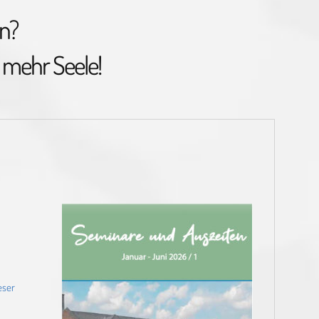
n?
 mehr Seele!
eser